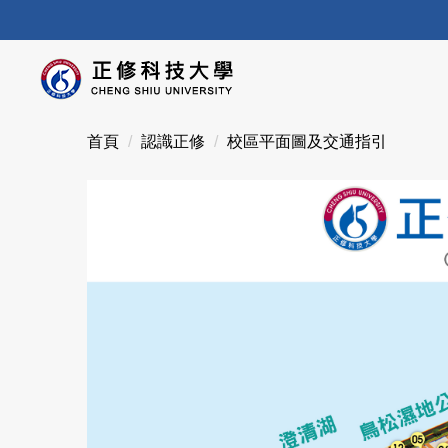
跳
到
主
要
內
容
首頁
認識正修
校區平面圖及交通指引
區