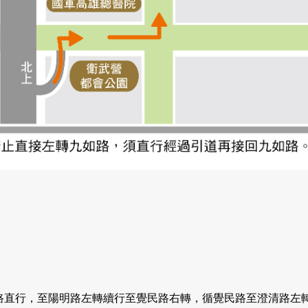
路直行，至陽明路左轉續行至覺民路右轉，循覺民路至澄清路左