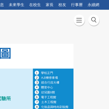
息
未來學生
在校生
家長
校友
行事曆
永續網